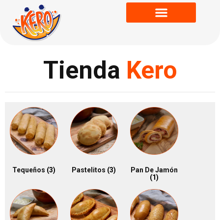
Tienda
Kero
Tequeños
(3)
Pastelitos
(3)
Pan De Jamón
(1)