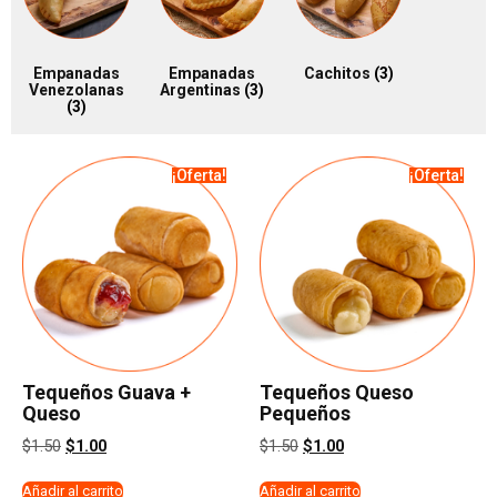
Empanadas
Empanadas
Cachitos
(3)
Venezolanas
Argentinas
(3)
(3)
¡Oferta!
¡Oferta!
Tequeños Guava +
Tequeños Queso
Queso
Pequeños
$
1.50
$
1.00
$
1.50
$
1.00
Añadir al carrito
Añadir al carrito